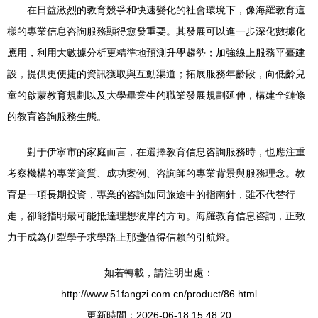
在日益激烈的教育競爭和快速變化的社會環境下，像海羅教育這
樣的專業信息咨詢服務顯得愈發重要。其發展可以進一步深化數據化
應用，利用大數據分析更精準地預測升學趨勢；加強線上服務平臺建
設，提供更便捷的資訊獲取與互動渠道；拓展服務年齡段，向低齡兒
童的啟蒙教育規劃以及大學畢業生的職業發展規劃延伸，構建全鏈條
的教育咨詢服務生態。
對于伊寧市的家庭而言，在選擇教育信息咨詢服務時，也應注重
考察機構的專業資質、成功案例、咨詢師的專業背景與服務理念。教
育是一項長期投資，專業的咨詢如同旅途中的指南針，雖不代替行
走，卻能指明最可能抵達理想彼岸的方向。海羅教育信息咨詢，正致
力于成為伊犁學子求學路上那盞值得信賴的引航燈。
如若轉載，請注明出處：
http://www.51fangzi.com.cn/product/86.html
更新時間：2026-06-18 15:48:20