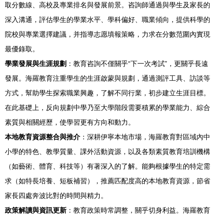
取分數線、高校及專業排名與發展前景。咨詢師通過與學生及家長的
深入溝通，評估學生的學業水平、學科偏好、職業傾向，提供科學的
院校與專業選擇建議，并指導志愿填報策略，力求在分數范圍內實現
最優錄取。
學業發展與生涯規劃
：教育咨詢不僅關乎“下一次考試”，更關乎長遠
發展。海羅教育注重學生的生涯啟蒙與規劃，通過測評工具、訪談等
方式，幫助學生探索職業興趣，了解不同行業，初步建立生涯目標。
在此基礎上，反向規劃中學乃至大學階段需要積累的學業能力、綜合
素質與相關經歷，使學習更有方向和動力。
本地教育資源整合與推介
：深耕伊寧本地市場，海羅教育對區域內中
小學的特色、教學質量、課外活動資源，以及各類素質教育培訓機構
（如藝術、體育、科技等）有著深入的了解。能夠根據學生的特定需
求（如特長培養、短板補習），推薦匹配度高的本地教育資源，節省
家長四處奔波比對的時間與精力。
政策解讀與資訊更新
：教育政策時常調整，關乎切身利益。海羅教育