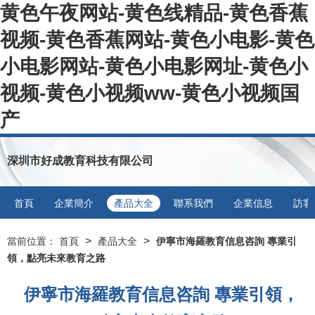
黄色午夜网站-黄色线精品-黄色香蕉
视频-黄色香蕉网站-黄色小电影-黄色
小电影网站-黄色小电影网址-黄色小
视频-黄色小视频ww-黄色小视频国
产
深圳市好成教育科技有限公司
首頁
企業簡介
產品大全
聯系我們
企業信息
訪客
>
>
當前位置：
首頁
產品大全
伊寧市海羅教育信息咨詢 專業引
領，點亮未來教育之路
伊寧市海羅教育信息咨詢 專業引領，