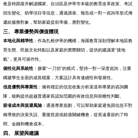
會及時跟蹤并解讀國家、自治區及伊寧市本級的教育改革政策、考試
招生變化、助學項目等信息，通過講座、報告或一對一咨詢等形式傳
遞給服務對象，幫助家庭提前準備，應對變化。
三、 專業優勢與價值體現
本地化與精準性
：作為扎根伊寧的機構，海羅教育深刻理解本地區教
育生態、民族文化特點以及家庭的實際關切，提供的建議更“接地
氣”，更具可操作性。
個性化與系統性
：摒棄“一刀切”的模式，堅持一對一深度咨詢，注重
構建學生全面的成長檔案，方案設計具有連續性和發展性。
信息優勢與專業性
：擁有穩定的信息收集分析渠道和專業的咨詢團
隊，能夠提供超越普通家長認知范圍的有效信息與前瞻性判斷。
節省成本與規避風險
：通過專業規劃，可以幫助家庭避免因信息不對
稱導致的決策失誤、重復投資或錯過關鍵機會，從長遠看節約了時
間、金錢和機會成本。
四、 展望與建議